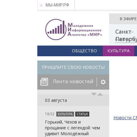
МЫ-МИР.РФ
В ЭФИРЕ
Санкт-
Петерб
6 августа
ОБЩЕСТВО
КУЛЬТУРА
ПРИШЛИТЕ СВОЮ НОВОСТЬ!
Лента новостей
егорию:
03 августа
18:52
КУЛЬТУРА
СТАТЬЯ
: in_array()
Новости 
Горький, Чехов и
arameter 2 to
: in_array()
прощание с легендой: чем
null given in
arameter 2 to
: in_array()
удивит Молодёжный