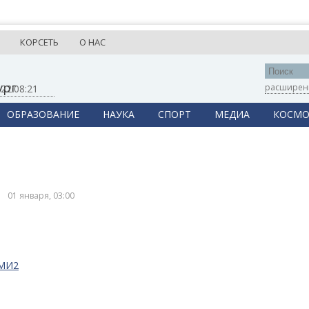
КОРСЕТЬ
О НАС
ург
расширен
,
22:08:21
ОБРАЗОВАНИЕ
НАУКА
СПОРТ
МЕДИА
КОСМО
01 января, 03:00
СМИ2