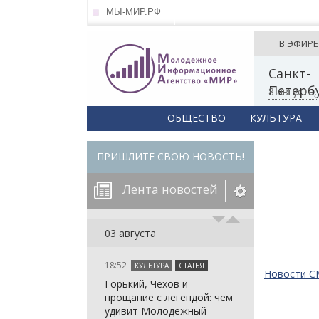
МЫ-МИР.РФ
В ЭФИРЕ
Санкт-
Петерб
8 августа
ОБЩЕСТВО
КУЛЬТУРА
ПРИШЛИТЕ СВОЮ НОВОСТЬ!
Лента новостей
егорию:
03 августа
18:52
КУЛЬТУРА
СТАТЬЯ
: in_array()
Новости 
Горький, Чехов и
arameter 2 to
: in_array()
прощание с легендой: чем
null given in
arameter 2 to
: in_array()
удивит Молодёжный