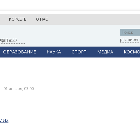
КОРСЕТЬ
О НАС
ург
расширен
,
19:18:27
ОБРАЗОВАНИЕ
НАУКА
СПОРТ
МЕДИА
КОСМО
01 января, 03:00
СМИ2